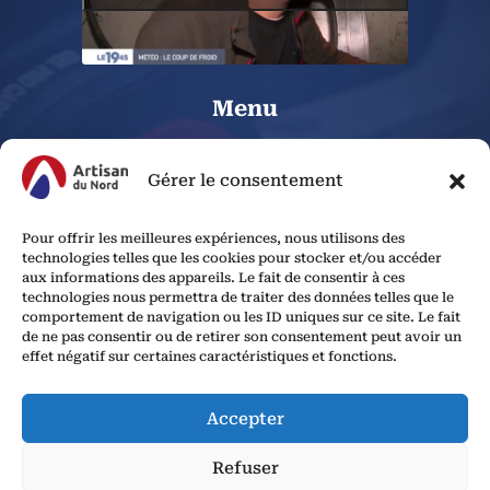
Menu
Actualités
Gérer le consentement
Avis Plombier Lille
Pour offrir les meilleures expériences, nous utilisons des
technologies telles que les cookies pour stocker et/ou accéder
Plan du site
aux informations des appareils. Le fait de consentir à ces
technologies nous permettra de traiter des données telles que le
Mentions légales
comportement de navigation ou les ID uniques sur ce site. Le fait
de ne pas consentir ou de retirer son consentement peut avoir un
Nos partenaires
effet négatif sur certaines caractéristiques et fonctions.
Accepter
Copyright © 2025
Plombier Lille
| By
Kreyatik
Refuser
Serrurier Lille
Plombier Lille
Plomberie Lille
Recherche de fuite